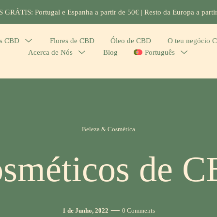
GRÁTIS: Portugal e Espanha a partir de 50€ | Resto da Europa a parti
os CBD
Menu
Flores de CBD
Óleo de CBD
O teu negócio 
Acerca de Nós
Menu
Blog
Português
Menu
Toggle
Toggle
Toggle
Categories
Beleza & Cosmética
sméticos de 
Post
Comments
1 de Junho, 2022
0 Comments