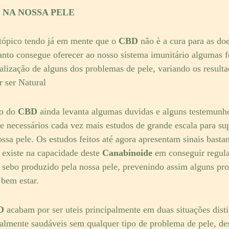
 NA NOSSA PELE
tópico tendo já em mente que o
CBD
não è a cura para as do
anto consegue oferecer ao nosso sistema imunitário algumas f
alização de alguns dos problemas de pele, variando os resulta
 ser Natural
o do
CBD
ainda levanta algumas duvidas e alguns testemunho
e necessários cada vez mais estudos de grande escala para su
ssa pele. Os estudos feitos até agora apresentam sinais basta
 existe na capacidade deste
Canabinoide
em conseguir regula
e sebo produzido pela nossa pele, prevenindo assim alguns pr
 bem estar.
D
acabam por ser uteis principalmente em duas situações dist
talmente saudáveis sem qualquer tipo de problema de pele, de