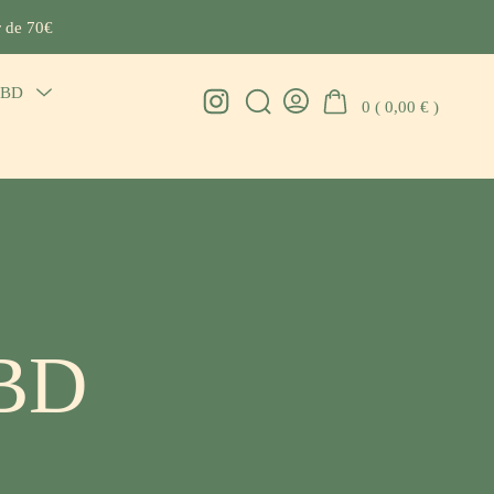
r de 70€
CBD
Menu
Instagram
0 (
0,00
€
)
Search
Go
Toggle
Toggle
To
My
Account
CBD