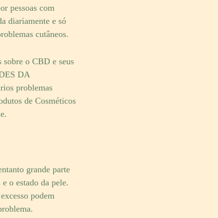
por pessoas com
da diariamente e só
problemas cutâneos.
s sobre o CBD e seus
OIDES DA
rios problemas
rodutos de Cosméticos
e.
ntanto grande parte
 e o estado da pele.
m excesso podem
 problema.