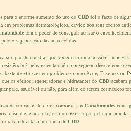
es para o enorme aumento do uso do
CBD
foi o facto de algu
cia em problemas dermatológicos, devido aos seus efeitos anti
anabinóide
tem o poder de conseguir atrasar o envelhecimen
 pele e regeneração das suas células.
cabam por demonstrar que podem ser uma possível mais valia
resistência à pele, estes também conseguem desacelerar o se
er bastante eficazes em problemas como Acne, Eczemas ou P
 que os efeitos regeneradores e hidratantes do
CBD
acabam po
quer pele, saudável ou não, para além de serem cosméticos to
izados em casos de dores corporais, os
Canabinoides
conseg
nos músculos e articulações do nosso corpo, pelo que aquela
car mais reduzidas com o uso de
CBD
.