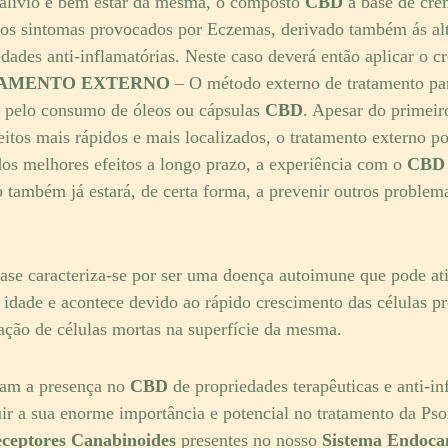
alivio e bem estar da mesma, o composto
CBD
à base de cre
dos sintomas provocados por Eczemas, derivado também ás al
edades anti-inflamatórias. Neste caso deverá então aplicar o
AMENTO EXTERNO
– O método externo de tratamento pa
 pelo consumo de óleos ou cápsulas
CBD
. Apesar do primei
eitos mais rápidos e mais localizados, o tratamento externo po
dos melhores efeitos a longo prazo, a experiência com o
CB
 também já estará, de certa forma, a prevenir outros problem
ase caracteriza-se por ser uma doença autoimune que pode ati
idade e acontece devido ao rápido crescimento das células pr
ação de células mortas na superfície da mesma.
ram a presença no
CBD
de propriedades terapêuticas e anti-in
r a sua enorme importância e potencial no tratamento da Pso
ceptores Canabinoides
presentes no nosso
Sistema Endoca