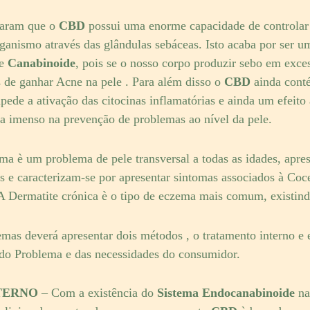
laram que o
CBD
possui uma enorme capacidade de controlar
ganismo através das glândulas sebáceas. Isto acaba por ser um
te
Canabinoide
, pois se o nosso corpo produzir sebo em exce
de ganhar Acne na pele . Para além disso o
CBD
ainda conté
pede a ativação das citocinas inflamatórias e ainda um efeito 
da imenso na prevenção de problemas ao nível da pele.
a è um problema de pele transversal a todas as idades, apre
s e caracterizam-se por apresentar sintomas associados à Co
A Dermatite crónica è o tipo de eczema mais comum, existind
mas deverá apresentar dois métodos , o tratamento interno e
do Problema e das necessidades do consumidor.
TERNO
– Com a existência do
Sistema Endocanabinoide
na