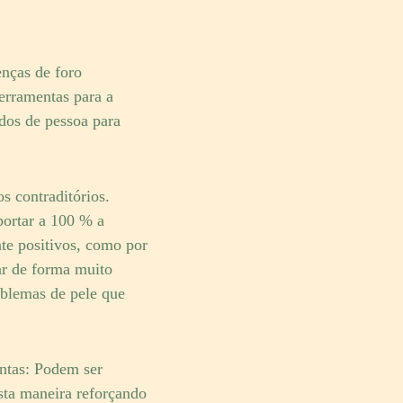
enças de foro
erramentas para a
dos de pessoa para
s contraditórios.
portar a 100 % a
nte positivos, como por
r de forma muito
oblemas de pele que
intas: Podem ser
sta maneira reforçando