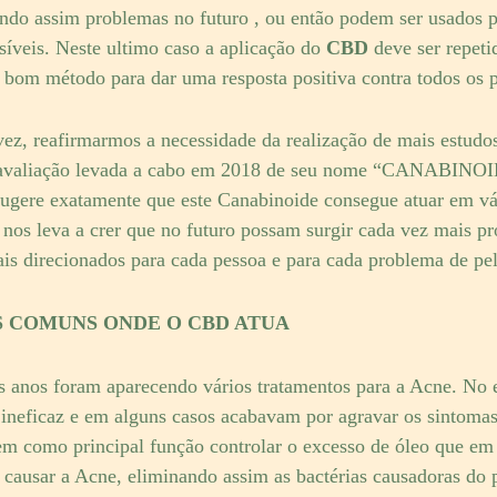
tando assim problemas no futuro , ou então podem ser usados 
íveis. Neste ultimo caso a aplicação do
CBD
deve ser repeti
 bom método para dar uma resposta positiva contra todos os 
ez, reafirmarmos a necessidade da realização de mais estudo
ma avaliação levada a cabo em 2018 de seu nome “CANABIN
e exatamente que este Canabinoide consegue atuar em vá
 nos leva a crer que no futuro possam surgir cada vez mais p
s direcionados para cada pessoa e para cada problema de pel
 COMUNS ONDE O CBD ATUA
 anos foram aparecendo vários tratamentos para a Acne. No e
 ineficaz e em alguns casos acabavam por agravar os sintomas
em como principal função controlar o excesso de óleo que e
e causar a Acne, eliminando assim as bactérias causadoras do