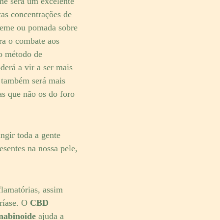
me será um excelente
tas concentrações de
 creme ou pomada sobre
ra o combate aos
ro método de
derá a vir a ser mais
D
também será mais
as que não os do foro
ngir toda a gente
esentes na nossa pele,
flamatórias, assim
ríase. O
CBD
nabinoide
ajuda a