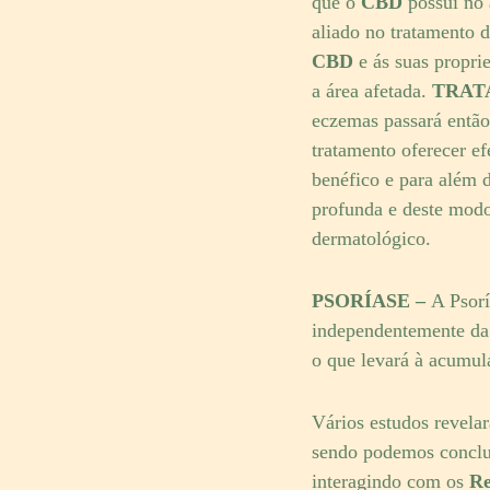
que o
CBD
possuí no 
aliado no tratamento 
CBD
e ás suas propri
a área afetada.
TRAT
eczemas passará então
tratamento oferecer ef
benéfico e para além 
profunda e deste modo
dermatológico.
PSORÍASE –
A Psorí
independentemente da 
o que levará à acumul
Vários estudos revela
sendo podemos conclui
interagindo com os
Re