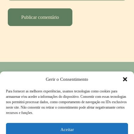
Política de Privacidade
―
Política de Devolução e Reembolso
―
Gerir o Consentimento
Contactos
Para fornecer as melhores experiências, usamos tecnologias como cookies para
Livro de Reclamações
―
Termos & Condições
armazenar e/ou aceder a informações do dispositivo. Consentir com essas tecnologias
nos permitirá processar dados, como comportamento de navegação ou IDs exclusivos
neste site. Não consentir ou retirar o consentimento pode afetar negativamante certos
recursos e funções.
Instagram
Aceitar