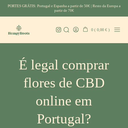
Skip
PORTES GRÁTIS: Portugal e Espanha a partir de 50€ | Resto da Europa a
to
partir de 70€
content
Instagram
0 (
0,00
€
)
Search
Go
Mobil
HempyRoots
Toggle
To
Menu
-
My
Toggl
CBD
Account
Portugal
É legal comprar
flores de CBD
online em
Portugal?