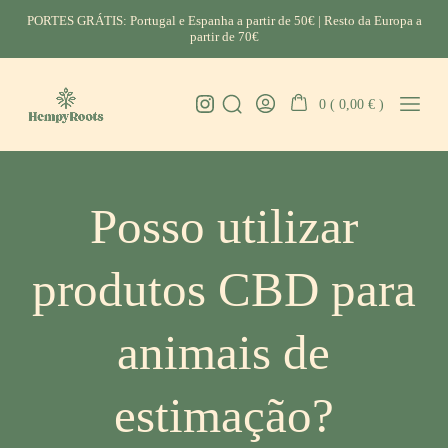
Skip
PORTES GRÁTIS: Portugal e Espanha a partir de 50€ | Resto da Europa a
to
partir de 70€
content
Instagram
0 (
0,00
€
)
Search
Go
Mobil
HempyRoots
Toggle
To
Menu
-
My
Toggl
CBD
Account
Portugal
Posso utilizar
produtos CBD para
animais de
estimação?