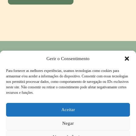
Política de Privacidade
―
Política de Devolução e Reembolso
―
Gerir o Consentimento
Contactos
Para fornecer as melhores experiências, usamos tecnologias como cookies para
Livro de Reclamações
―
Termos & Condições
armazenar e/ou aceder a informações do dispositivo. Consentir com essas tecnologias
nos permitirá processar dados, como comportamento de navegação ou IDs exclusivos
neste site. Não consentir ou retirar o consentimento pode afetar negativamante certos
recursos e funções.
Instagram
Aceitar
Negar
© HempyRoots 2025. Todos os direitos reservados.