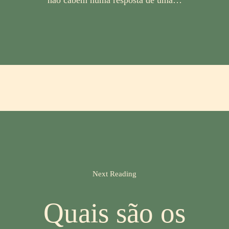
não cabem numa resposta de uma…
Next Reading
Quais são os