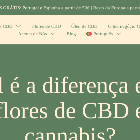
GRÁTIS: Portugal e Espanha a partir de 50€ | Resto da Europa a parti
os CBD
Menu
Flores de CBD
Óleo de CBD
O teu negócio 
Acerca de Nós
Menu
Blog
Português
Menu
Toggle
Toggle
Toggle
 é a diferença 
flores de CBD 
cannabis?