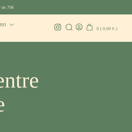
r de 70€
CBD
Menu
Instagram
0 (
0,00
€
)
Search
Go
Toggle
Toggle
To
My
Account
entre
e