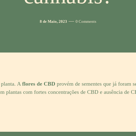
Post
Comments
8 de Maio, 2023
0 Comments
date
 planta. A
flores de CBD
provém de sementes que já foram se
rem plantas com fortes concentrações de CBD e ausência de 