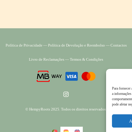
Política de Privacidade
―
Política de Devolução e Reembolso
―
Contactos
Livro de Reclamações
―
Termos & Condições
Para fornecer
Instagram
a informações 
comportamento
pode afetar ne
© HempyRoots 2025. Todos os direitos reservados.
A