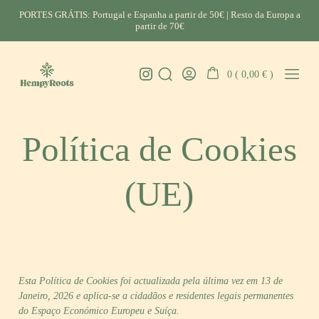
Skip
PORTES GRÁTIS: Portugal e Espanha a partir de 50€ | Resto da Europa a
to
partir de 70€
content
Instagram
0 (
0,00
€
)
Search
Go
Mobil
HempyRoots
Toggle
To
Menu
-
My
Toggl
CBD
Account
Política de Cookies
Portugal
(UE)
Esta Política de Cookies foi actualizada pela última vez em 13 de
Janeiro, 2026 e aplica-se a cidadãos e residentes legais permanentes
do Espaço Económico Europeu e Suíça.