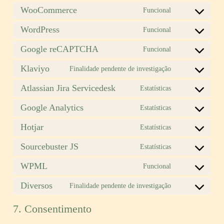
WooCommerce
Funcional
Consent
to
WordPress
Funcional
Consent
service
to
woocommerce
Google reCAPTCHA
Funcional
Consent
service
to
wordpress
Klaviyo
Finalidade pendente de investigação
Consent
service
to
google-
Atlassian Jira Servicedesk
Estatísticas
Consent
service
recaptcha
to
klaviyo
Google Analytics
Estatísticas
Consent
service
to
atlassian-
Hotjar
Estatísticas
Consent
service
jira-
to
google-
servicedesk
Sourcebuster JS
Estatísticas
Consent
service
analytics
to
hotjar
WPML
Funcional
Consent
service
to
sourcebuster-
Diversos
Finalidade pendente de investigação
Consent
service
js
to
wpml
7. Consentimento
service
diversos