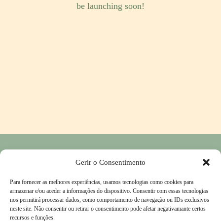
be launching soon!
Política de Privacidade
―
Política de Devolução e Reembolso
―
Gerir o Consentimento
Contactos
Para fornecer as melhores experiências, usamos tecnologias como cookies para
Livro de Reclamações
―
Termos & Condições
armazenar e/ou aceder a informações do dispositivo. Consentir com essas tecnologias
nos permitirá processar dados, como comportamento de navegação ou IDs exclusivos
neste site. Não consentir ou retirar o consentimento pode afetar negativamante certos
recursos e funções.