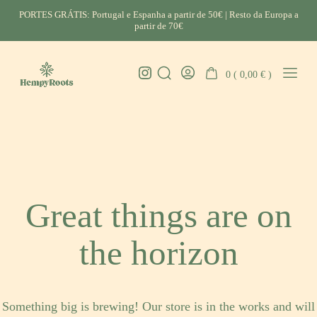
Skip
PORTES GRÁTIS: Portugal e Espanha a partir de 50€ | Resto da Europa a
to
partir de 70€
content
Instagram
0 (
0,00
€
)
Search
Go
Mobil
HempyRoots
Toggle
To
Menu
-
My
Toggl
Account
CBD
Portugal
Great things are on
the horizon
Something big is brewing! Our store is in the works and will