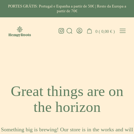
Skip
PORTES GRÁTIS: Portugal e Espanha a partir de 50€ | Resto da Europa a
to
partir de 70€
content
Instagram
0 (
0,00
€
)
Search
Go
Mobil
HempyRoots
Toggle
To
Menu
-
My
Toggl
Account
CBD
Portugal
Great things are on
the horizon
Something big is brewing! Our store is in the works and will