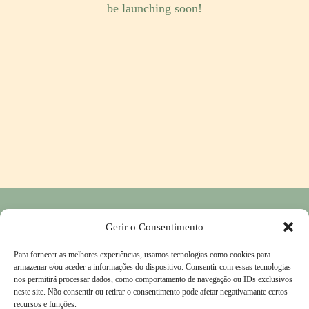
be launching soon!
Política de Privacidade
―
Política de Devolução e Reembolso
―
Gerir o Consentimento
Contactos
Para fornecer as melhores experiências, usamos tecnologias como cookies para
Livro de Reclamações
―
Termos & Condições
armazenar e/ou aceder a informações do dispositivo. Consentir com essas tecnologias
nos permitirá processar dados, como comportamento de navegação ou IDs exclusivos
neste site. Não consentir ou retirar o consentimento pode afetar negativamante certos
recursos e funções.