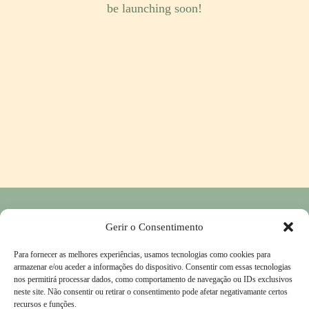
be launching soon!
Política de Privacidade
―
Política de Devolução e Reembolso
―
Gerir o Consentimento
Contactos
Para fornecer as melhores experiências, usamos tecnologias como cookies para
Livro de Reclamações
―
Termos & Condições
armazenar e/ou aceder a informações do dispositivo. Consentir com essas tecnologias
nos permitirá processar dados, como comportamento de navegação ou IDs exclusivos
neste site. Não consentir ou retirar o consentimento pode afetar negativamante certos
recursos e funções.