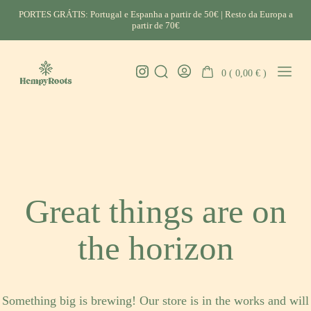
Skip
PORTES GRÁTIS: Portugal e Espanha a partir de 50€ | Resto da Europa a
to
partir de 70€
content
Instagram
0 (
0,00
€
)
Search
Go
Mobil
HempyRoots
Toggle
To
Menu
-
My
Toggl
Account
CBD
Portugal
Great things are on
the horizon
Something big is brewing! Our store is in the works and will