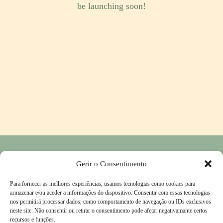
be launching soon!
Política de Privacidade
―
Política de Devolução e Reembolso
―
Gerir o Consentimento
Contactos
Para fornecer as melhores experiências, usamos tecnologias como cookies para
Livro de Reclamações
―
Termos & Condições
armazenar e/ou aceder a informações do dispositivo. Consentir com essas tecnologias
nos permitirá processar dados, como comportamento de navegação ou IDs exclusivos
neste site. Não consentir ou retirar o consentimento pode afetar negativamante certos
recursos e funções.