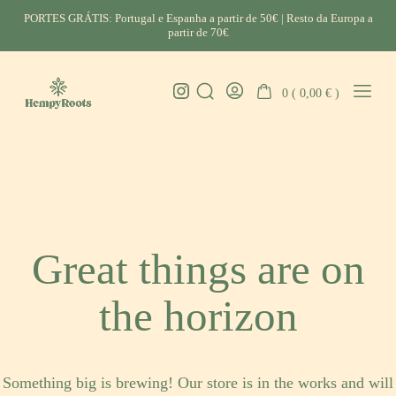
Skip
PORTES GRÁTIS: Portugal e Espanha a partir de 50€ | Resto da Europa a
to
partir de 70€
content
Instagram
0 (
0,00
€
)
Search
Go
Mobil
HempyRoots
Toggle
To
Menu
-
My
Toggl
Account
CBD
Portugal
Great things are on
the horizon
Something big is brewing! Our store is in the works and will