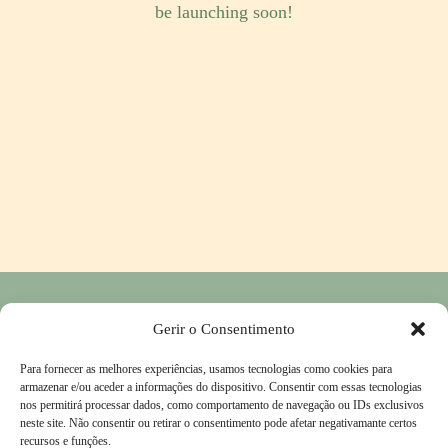
be launching soon!
Política de Privacidade
―
Política de Devolução e Reembolso
―
Gerir o Consentimento
Contactos
Para fornecer as melhores experiências, usamos tecnologias como cookies para
Livro de Reclamações
―
Termos & Condições
armazenar e/ou aceder a informações do dispositivo. Consentir com essas tecnologias
nos permitirá processar dados, como comportamento de navegação ou IDs exclusivos
neste site. Não consentir ou retirar o consentimento pode afetar negativamante certos
recursos e funções.