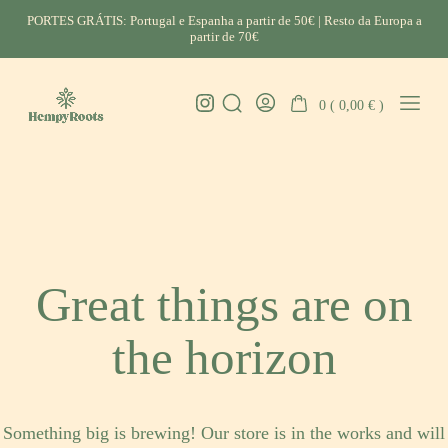
Skip
PORTES GRÁTIS: Portugal e Espanha a partir de 50€ | Resto da Europa a
to
partir de 70€
content
Instagram
0 (
0,00
€
)
Search
Go
Mobil
HempyRoots
Toggle
To
Menu
-
My
Toggl
Account
CBD
Portugal
Great things are on
the horizon
Something big is brewing! Our store is in the works and will