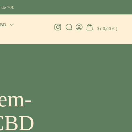
r de 70€
CBD
Menu
Instagram
0 (
0,00
€
)
Search
Go
Toggle
Toggle
To
My
Account
bem-
 CBD