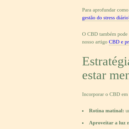
Para aprofundar como 
gestão do stress diário
O CBD também pode co
nosso artigo
CBD e pro
Estratégi
estar me
Incorporar o CBD em p
Rotina matinal:
um
Aproveitar a luz 