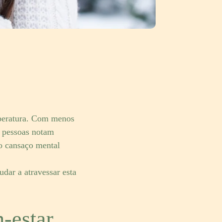
mperatura. Com menos
s pessoas notam
 o cansaço mental
dar a atravessar esta
-estar