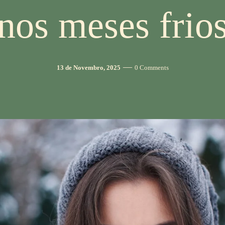
nos meses frio
Post
Comments
13 de Novembro, 2025
0 Comments
date