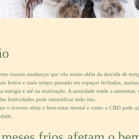
ão
verno trazem mudanças que vão muito além da descida de te
mais lentos e mais tempo passado em espaços fechados, muita
na energia e até na motivação. A ansiedade tende a aumentar,
as festividades pode intensificar tudo isto.
omo o inverno afeta o bem-estar mental e como o CBD pode aju
idade.
meses frios afetam o bem