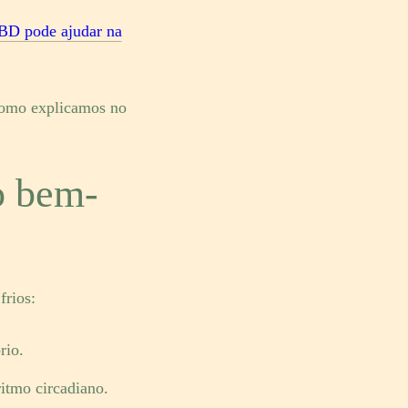
BD pode ajudar na
como explicamos no
 o bem-
frios:
rio.
itmo circadiano.