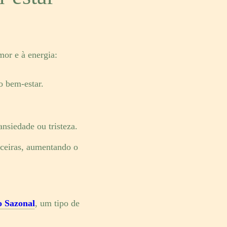
or e à energia:
o bem-estar.
.
nsiedade ou tristeza.
nceiras, aumentando o
o Sazonal
, um tipo de