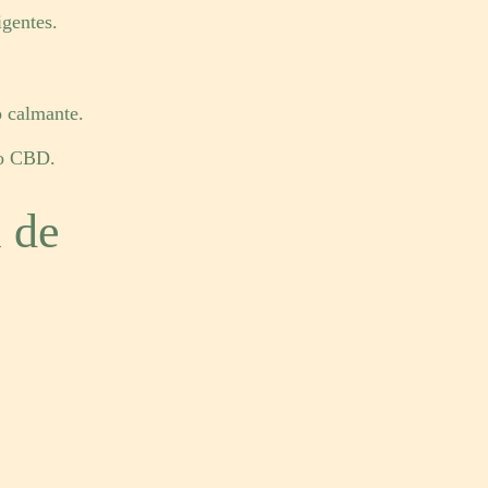
igentes.
o calmante.
do CBD.
 de