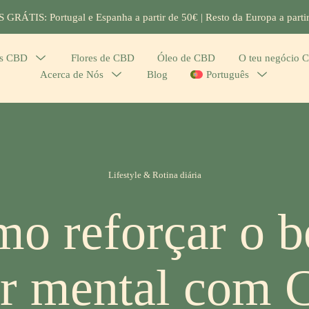
GRÁTIS: Portugal e Espanha a partir de 50€ | Resto da Europa a parti
os CBD
Menu
Flores de CBD
Óleo de CBD
O teu negócio 
Acerca de Nós
Menu
Blog
Português
Menu
Toggle
Toggle
Toggle
Categories
Lifestyle & Rotina diária
o reforçar o 
ar mental com