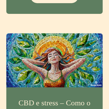
o
foco
no
regresso
ao
trabalho
com
CBD
CBD e stress – Como o