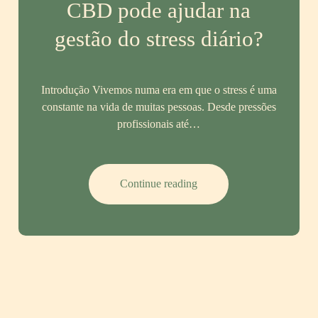
CBD pode ajudar na
gestão do stress diário?
Introdução Vivemos numa era em que o stress é uma
constante na vida de muitas pessoas. Desde pressões
profissionais até…
CBD
Continue reading
e
stress
–
Como
o
CBD
pode