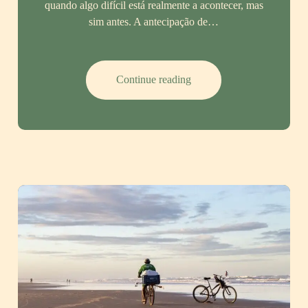
quando algo difícil está realmente a acontecer, mas
sim antes. A antecipação de…
CBD
Continue reading
e
ansiedade
antecipatória:
porque
sentimos
mais
ansiedade
antes
dos
problemas
do
que
durante