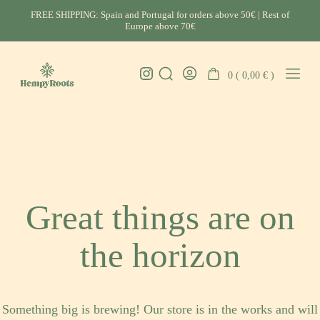
Skip
FREE SHIPPING: Spain and Portugal for orders above 50€ | Rest of
to
Europe above 70€
content
Instagram
0 (
0,00
€
)
Search
Go
Mobil
HempyRoots
Toggle
To
Menu
-
My
Toggl
Account
CBD
Portugal
Great things are on
the horizon
Something big is brewing! Our store is in the works and will