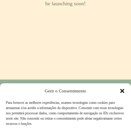
be launching soon!
Gerir o Consentimento
Privacy Policy
-
Return and Refund Policy
-
Contacts
Para fornecer as melhores experiências, usamos tecnologias como cookies para
Complaints Book
-
Terms & Conditions
armazenar e/ou aceder a informações do dispositivo. Consentir com essas tecnologias
nos permitirá processar dados, como comportamento de navegação ou IDs exclusivos
neste site. Não consentir ou retirar o consentimento pode afetar negativamante certos
recursos e funções.