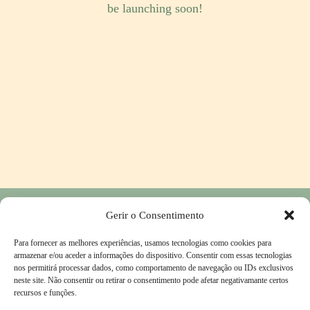
be launching soon!
Gerir o Consentimento
Privacy Policy
-
Return and Refund Policy
-
Contacts
Para fornecer as melhores experiências, usamos tecnologias como cookies para
Complaints Book
-
Terms & Conditions
armazenar e/ou aceder a informações do dispositivo. Consentir com essas tecnologias
nos permitirá processar dados, como comportamento de navegação ou IDs exclusivos
neste site. Não consentir ou retirar o consentimento pode afetar negativamante certos
recursos e funções.