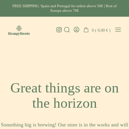
Skip
FREE SHIPPING: Spain and Portugal for orders above 50€ | Rest of
to
Europe above 70€
content
Instagram
0 (
0,00
€
)
Search
Go
Mobil
HempyRoots
Toggle
To
Menu
-
My
Toggl
Account
CBD
Portugal
Great things are on
the horizon
Something big is brewing! Our store is in the works and will