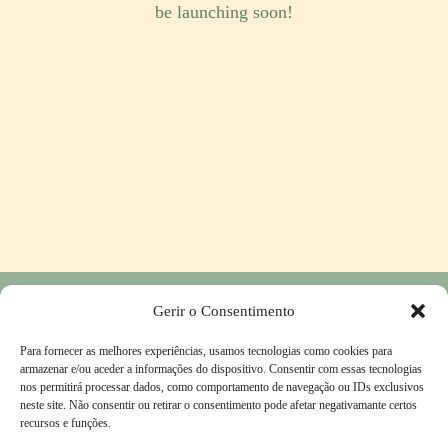
be launching soon!
Gerir o Consentimento
Privacy Policy
-
Return and Refund Policy
-
Contacts
Para fornecer as melhores experiências, usamos tecnologias como cookies para
Complaints Book
-
Terms & Conditions
armazenar e/ou aceder a informações do dispositivo. Consentir com essas tecnologias
nos permitirá processar dados, como comportamento de navegação ou IDs exclusivos
neste site. Não consentir ou retirar o consentimento pode afetar negativamante certos
recursos e funções.