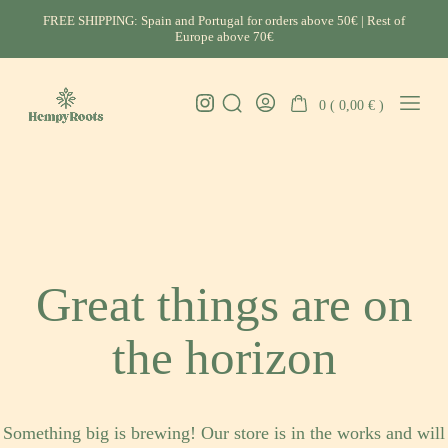
Skip
FREE SHIPPING: Spain and Portugal for orders above 50€ | Rest of
to
Europe above 70€
content
Instagram
0 (
0,00
€
)
Search
Go
Mobil
HempyRoots
Toggle
To
Menu
-
My
Toggl
Account
CBD
Portugal
Great things are on
the horizon
Something big is brewing! Our store is in the works and will