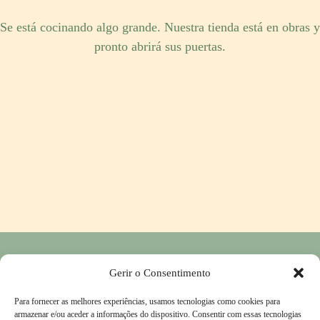
Se está cocinando algo grande. Nuestra tienda está en obras y
pronto abrirá sus puertas.
Política de privacidad
-
Política de devoluciones y reembolsos
-
Gerir o Consentimento
Contactos
Para fornecer as melhores experiências, usamos tecnologias como cookies para
Libro de Reclamaciones
-
Condiciones generales
armazenar e/ou aceder a informações do dispositivo. Consentir com essas tecnologias