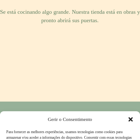
Se está cocinando algo grande. Nuestra tienda está en obras y
pronto abrirá sus puertas.
Política de privacidad
-
Política de devoluciones y reembolsos
-
Gerir o Consentimento
Contactos
Para fornecer as melhores experiências, usamos tecnologias como cookies para
Libro de Reclamaciones
-
Condiciones generales
armazenar e/ou aceder a informações do dispositivo. Consentir com essas tecnologias