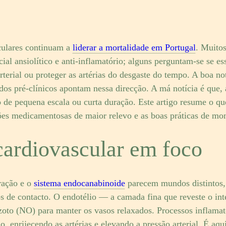
culares continuam a
liderar a mortalidade em Portugal
. Muitos
ial ansiolítico e anti-inflamatório; alguns perguntam-se se e
arterial ou proteger as artérias do desgaste do tempo. A boa no
udos pré-clínicos apontam nessa direcção. A má notícia é que, 
de pequena escala ou curta duração. Este artigo resume o qu
ções medicamentosas de maior relevo e as boas práticas de mo
cardiovascular em foco
ração e o
sistema endocanabinoide
parecem mundos distintos,
s de contacto. O endotélio — a camada fina que reveste o int
oto (NO) para manter os vasos relaxados. Processos inflamató
o, enrijecendo as artérias e elevando a pressão arterial. É a