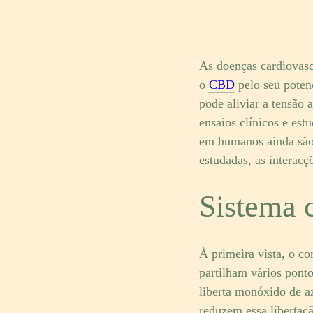
As doenças cardiovas
o
CBD
pelo seu potenc
pode aliviar a tensão 
ensaios clínicos e est
em humanos ainda são 
estudadas, as interac
Sistema 
À primeira vista, o co
partilham vários ponto
liberta monóxido de az
reduzem essa libertaçã