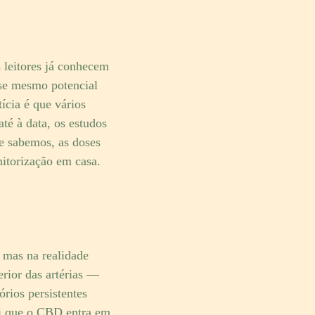
 leitores já conhecem
sse mesmo potencial
tícia é que vários
até à data, os estudos
e sabemos, as doses
nitorização em casa.
 mas na realidade
erior das artérias —
rios persistentes
qui que o CBD entra em