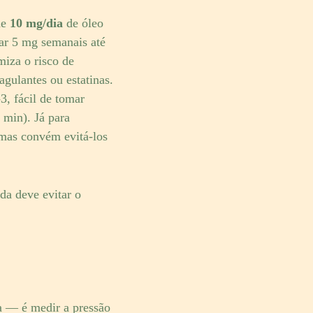
de
10 mg/dia
de óleo
tar 5 mg semanais até
miza o risco de
agulantes ou estatinas.
, fácil de tomar
 min). Já para
 mas convém evitá-los
a deve evitar o
a — é medir a pressão