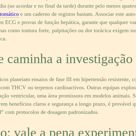
 dia (ao acordar e no final da tarde) durante pelo menos quat
tomático
e um caderno de registos bastam. Associar este auto
uam ECG e provas de função hepática, garante que qualquer va
mas como tontura forte, palpitações ou dor torácica exigem s
ca.
e caminha a investigação
cos planeiam ensaios de fase III em hipertensão resistente
 com THCV ou terpenos cardioactivos. Outras equipas explor
ação ventricular, uma área promissora em modelos animais. Se
rem benefícios claros e segurança a longo prazo, é provável
d” com protocolos de dosagem padronizados.
o: vale a pena experimen