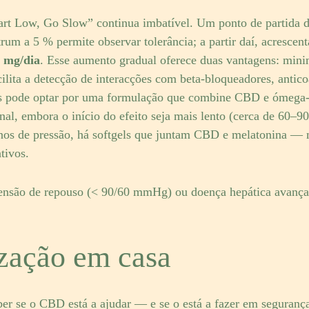
Start Low, Go Slow” continua imbatível. Um ponto de partida 
rum a 5 % permite observar tolerância; a partir daí, acrescen
 mg/dia
. Esse aumento gradual oferece duas vantagens: mini
cilita a detecção de interacções com beta-bloqueadores, antico
s pode optar por uma formulação que combine CBD e ómega-3
l, embora o início do efeito seja mais lento (cerca de 60–90
rnos de pressão, há softgels que juntam CBD e melatonina —
tivos.
ensão de repouso (< 90/60 mmHg) ou doença hepática avançad
zação em casa
er se o CBD está a ajudar — e se o está a fazer em seguranç