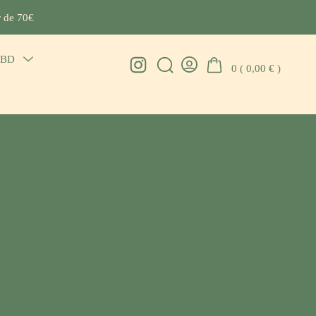
r de 70€
CBD
Menu
Instagram
0 (
0,00
€
)
Search
Go
Toggle
Toggle
To
My
Account