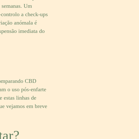
ro semanas. Um
-controlo a check-ups
riação anómala é
uspensão imediata do
, comparando CBD
am o uso pós-enfarte
 estas linhas de
 que vejamos em breve
tar?