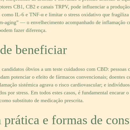
ptores CB1, CB2 e canais TRPV, pode influenciar a produção
s como IL-6 e TNF-α e limitar o stress oxidativo que fragiliza
m-aging” — o envelhecimento acompanhado de inflamação cr
odem fazer diferença.
e beneficiar
 candidatos óbvios a um teste cuidadoso com CBD: pessoas c
dam potenciar o efeito de fármacos convencionais; doentes 
lamação sistémica agrava o risco cardiovascular; e indivíduos 
zidos por stress. Em todos estes casos, é fundamental encara
como substituto de medicação prescrita.
prática e formas de con