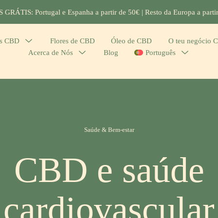
GRÁTIS: Portugal e Espanha a partir de 50€ | Resto da Europa a parti
os CBD
Menu
Flores de CBD
Óleo de CBD
O teu negócio 
Acerca de Nós
Menu
Blog
Português
Menu
Toggle
Toggle
Toggle
Categories
Saúde & Bem-estar
CBD e saúde
cardiovascular