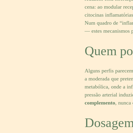
cena: ao modular rece
citocinas inflamatória
Num quadro de “infla
— estes mecanismos p
Quem pod
Alguns perfis parecem
a moderada que preten
metabólica, onde a inf
pressão arterial indu
complemento
, nunca 
Dosagem 