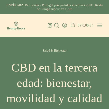
Skip
ENVÍO GRATIS: España y Portugal para pedidos superiores a 50€ | Resto
to
de Europa superiores a 70€
content
Instagram
0 (
0,00
€
)
Search
Go
Mobil
HempyRoots
Toggle
To
Menu
-
My
Toggl
CBD
Account
Categories
Portugal
Salud & Bienestar
CBD en la tercera
edad: bienestar,
movilidad y calidad