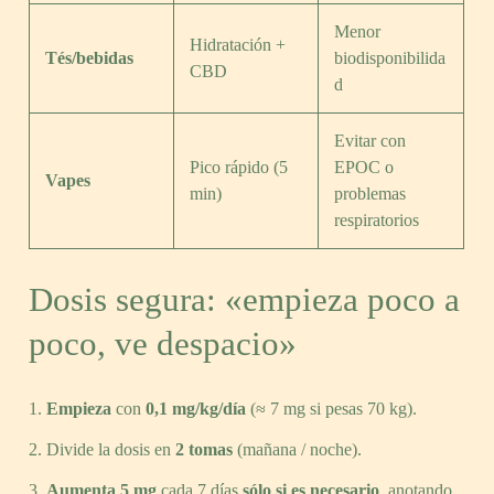
Menor
Hidratación +
Tés/bebidas
biodisponibilida
CBD
d
Evitar con
Pico rápido (5
EPOC o
Vapes
min)
problemas
respiratorios
Dosis segura: «empieza poco a
poco, ve despacio»
Empieza
con
0,1 mg/kg/día
(≈ 7 mg si pesas 70 kg).
Divide la dosis en
2 tomas
(mañana / noche).
Aumenta 5 mg
cada 7 días
sólo si es necesario
, anotando