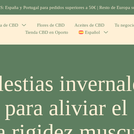
España y Portugal para pedidos superiores a 50€ | Resto de Europa s
ea de CBD
Menu
Flores de CBD
Aceites de CBD
Tu negoc
Tienda CBD en Oporto
Español
Menu
Toggle
Toggle
estias invernal
ara aliviar el
a rigidez musc