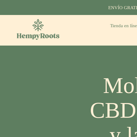
Skip
ENVÍO GRATIS: 
to
content
Tienda en lín
HempyRoots
-
CBD
Portugal
Mol
CBD p
y l