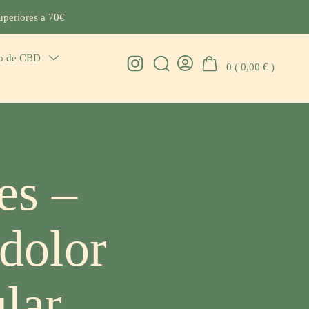
uperiores a 70€
io de CBD
Menu
Instagram
0 (
0,00
€
)
Search
Go
Toggle
Toggle
To
My
Account
es –
 dolor
ular