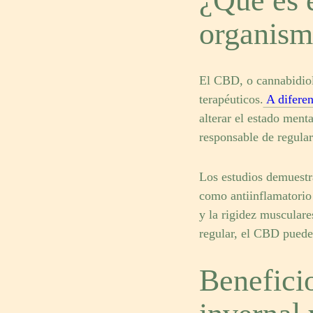
¿Qué es 
organis
El CBD, o cannabidiol
terapéuticos.
A difere
alterar el estado ment
responsable de regular 
Los estudios demuestr
como antiinflamatorio 
y la rigidez muscular
regular, el CBD puede 
Beneficio