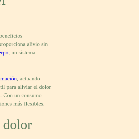
l
beneficios
proporciona alivio sin
erpo
, un sistema
lamación
, actuando
l para aliviar el dolor
ío. Con un consumo
iones más flexibles.
 dolor