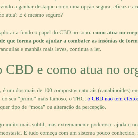
vindo a ganhar destaque como uma opção segura, eficaz e ace
o atua? E é mesmo seguro?
xplorar a fundo o papel do CBD no sono:
como atua no corp
 e de que forma pode ajudar a combater as insónias de form
ranquilas e manhãs mais leves, continua a ler.
o CBD e como atua no or
 é um dos mais de 100 compostos naturais (canabinoides) enc
io do seu “primo” mais famoso, o THC,
o CBD não tem efeitos
lquer tipo de “moca” ou alteração da percepção.
o muito mais subtil, mas extremamente poderoso: ajuda o no
homeostasia. E tudo começa com um sistema pouco conhecido, 