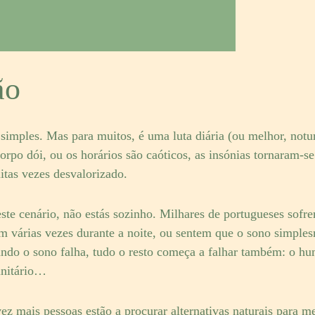
ão
simples. Mas para muitos, é uma luta diária (ou melhor, notu
corpo dói, ou os horários são caóticos, as insónias tornaram
itas vezes desvalorizado.
este cenário, não estás sozinho. Milhares de portugueses sofr
 várias vezes durante a noite, ou sentem que o sono simples
do o sono falha, tudo o resto começa a falhar também: o hum
unitário…
ez mais pessoas estão a procurar alternativas naturais para m