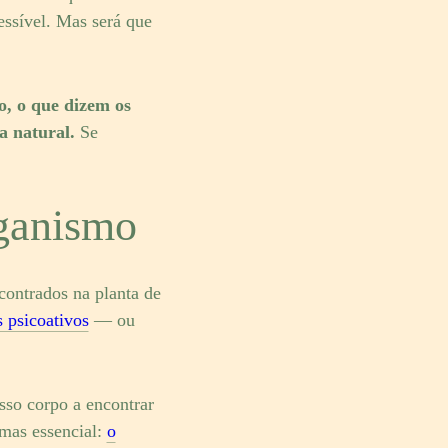
ssível. Mas será que
o, o que dizem os
a natural.
Se
ganismo
ontrados na planta de
 psicoativos
— ou
sso corpo a encontrar
mas essencial:
o