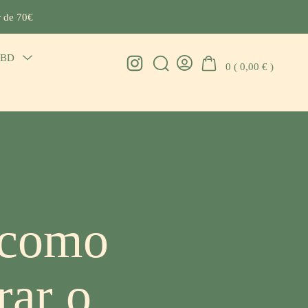
r de 70€
CBD
Menu
Instagram
0 (
0,00
€
)
Search
Go
Toggle
Toggle
To
My
Account
 como
ar o