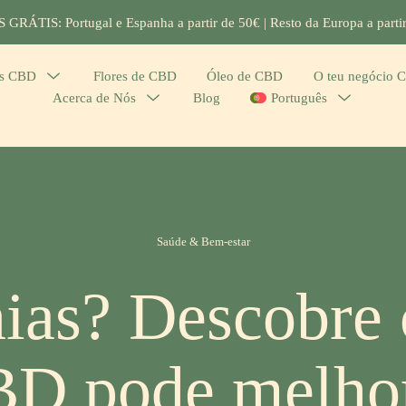
GRÁTIS: Portugal e Espanha a partir de 50€ | Resto da Europa a parti
os CBD
Menu
Flores de CBD
Óleo de CBD
O teu negócio 
Acerca de Nós
Menu
Blog
Português
Menu
Toggle
Toggle
Toggle
Categories
Saúde & Bem-estar
nias? Descobre
BD pode melhor